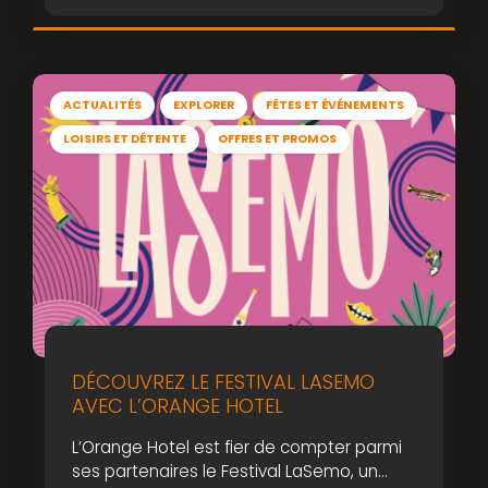
d’ailleurs pour vivre un week-end de
musique, d’émotions et de partage.
ACTUALITÉS
EXPLORER
FÊTES ET ÉVÉNEMENTS
LOISIRS ET DÉTENTE
OFFRES ET PROMOS
DÉCOUVREZ LE FESTIVAL LASEMO
AVEC L’ORANGE HOTEL
L’Orange Hotel est fier de compter parmi
ses partenaires le Festival LaSemo, un