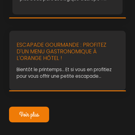
Profitez de notre package spécial Pairi
Daiza et vivez une aventure unique.
ESCAPADE GOURMANDE : PROFITEZ
D'UN MENU GASTRONOMIQUE À
L'ORANGE HÔTEL !
Bientôt le printemps… Et si vous en profitiez
pour vous offrir une petite escapade
gourmande ? Votre hôtel vous accueille au
sein de son île orangée ce 20 mars 2021. Au
menu : 3 services avec apéritif et produits de
saison, concoctés avec soin par notre chef
cuisinier. Tablier ? Check ! Couteaux de
Voir plus
cuisine ? Aiguisés […]