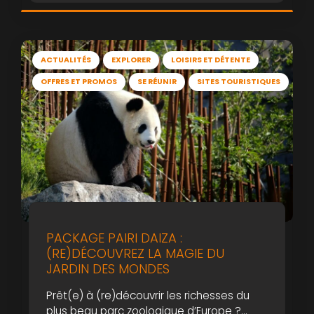
ACTUALITÉS
EXPLORER
LOISIRS ET DÉTENTE
OFFRES ET PROMOS
SE RÉUNIR
SITES TOURISTIQUES
PACKAGE PAIRI DAIZA :
(RE)DÉCOUVREZ LA MAGIE DU
JARDIN DES MONDES
Prêt(e) à (re)découvrir les richesses du
plus beau parc zoologique d’Europe ?