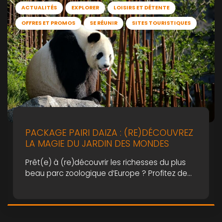
ACTUALITÉS
EXPLORER
LOISIRS ET DÉTENTE
OFFRES ET PROMOS
SE RÉUNIR
SITES TOURISTIQUES
PACKAGE PAIRI DAIZA : (RE)DÉCOUVREZ
LA MAGIE DU JARDIN DES MONDES
Prêt(e) à (re)découvrir les richesses du plus
beau parc zoologique d’Europe ? Profitez de
notre package spécial Pairi Daiza et vivez une
aventure unique.