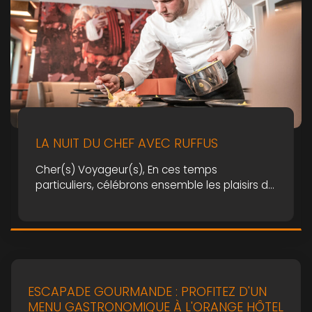
LA NUIT DU CHEF AVEC RUFFUS
Cher(s) Voyageur(s), En ces temps
particuliers, célébrons ensemble les plaisirs de
la vie le temps d’une escapade gourmande !
Ce samedi 12 juin, nous vous proposons une
offre demi-pension originale : « La Nuit du Chef
avec Ruffus ». Celle-ci met à l’honneur un
savoir-faire 100% régional ! Profitez d’un
moment gastronomique préparé par le […]
ESCAPADE GOURMANDE : PROFITEZ D'UN
MENU GASTRONOMIQUE À L'ORANGE HÔTEL