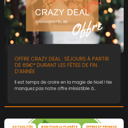
OFFRE CRAZY DEAL : SÉJOURS À PARTIR
DE 69€* DURANT LES FÊTES DE FIN
D’ANNÉE
Il est temps de croire en la magie de Noël ! Ne
manquez pas notre offre irrésistible à
l’occasion des fêtes de fin d’année : séjours à
partir de 69€.
ACTUALITÉS
BON POUR LA PLANÈTE
OFFRES ET PROMOS