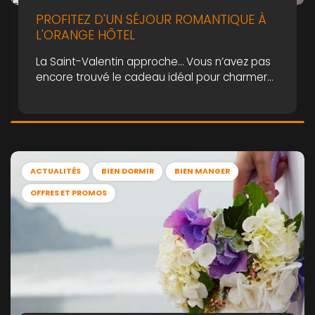
PROFITEZ D'UN SÉJOUR ROMANTIQUE À
L'ORANGE HÔTEL
La Saint-Valentin approche… Vous n’avez pas
encore trouvé le cadeau idéal pour charmer
l’élu.e de votre cœur ? Célébrez votre Amour à
l’Orange Hotel ! Notre établissement vous
propose une offre exclusive, afin de vivre un
séjour romantique inoubliable.
ACTUALITÉS
BIEN DORMIR
BIEN MANGER
OFFRES ET PROMOS