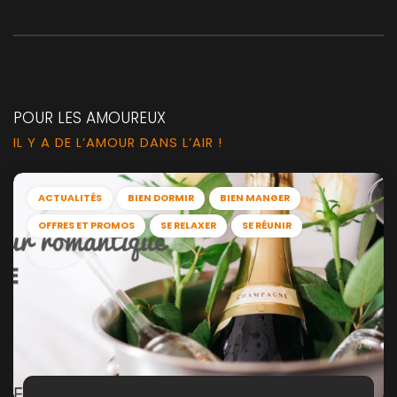
POUR LES AMOUREUX
IL Y A DE L’AMOUR DANS L’AIR !
ACTUALITÉS
BIEN DORMIR
BIEN MANGER
OFFRES ET PROMOS
SE RELAXER
SE RÉUNIR