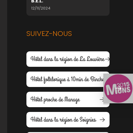
B.E.L.
12/11/2024
SUIVEZ-NOUS
Hôtel dans la région de La Louvière
Hôtel folklorique à 10min de Binche
Hôtel proche de Manage
Hôtel dans la région de Soignies