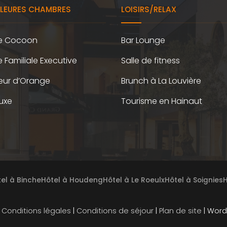
LLEURES CHAMBRES
LOISIRS/RELAX
e Cocoon
Bar Lounge
Familiale Executive
Salle de fitness
eur d’Orange
Brunch à La Louvière
luxe
Tourisme en Hainaut
el à Binche
Hôtel à Houdeng
Hôtel à Le Roeulx
Hôtel à Soignies
H
•
Conditions légales
|
Conditions de séjour
|
Plan de site
| Word