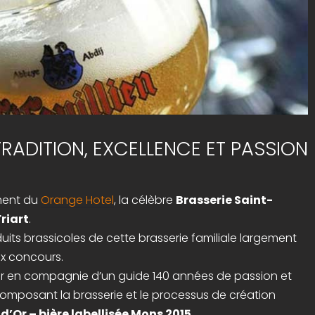
 TRADITION, EXCELLENCE ET PASSION
ment du
Orange Hotel
, la célèbre
Brasserie Saint-
Friart
.
duits brassicoles de cette brasserie familiale largement
x concours.
rir en compagnie d’un guide 140 années de passion et
composant la brasserie et le processus de création
 d’Or – bière labellisée Mons 2015
.