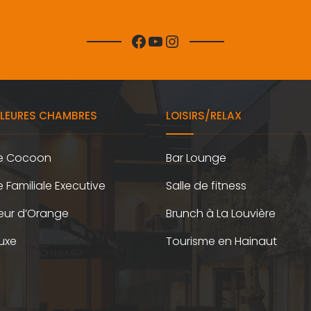
Facebook
YouTube
Instagram
LLEURES CHAMBRES
LOISIRS/RELAX
e Cocoon
Bar Lounge
Familiale Executive
Salle de fitness
eur d’Orange
Brunch à La Louvière
luxe
Tourisme en Hainaut